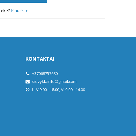
prekę?
Klauskite
KONTAKTAI
+37068757680
siuvyklainfo@gmail.com
I - V 9.00 - 18.00, VI 9.00 - 14.00