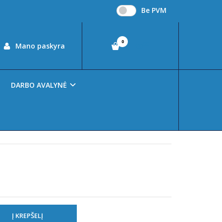
Be PVM
0
00
Mano paskyra
€0
DARBO AVALYNĖ
tojui