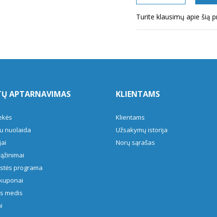
Turite klausimų apie šią 
TŲ APTARNAVIMAS
KLIENTAMS
ekės
Klientams
u nuolaida
Užsakymų istorija
ai
Norų sąrašas
rąžinimai
ystės programa
kuponai
s medis
i