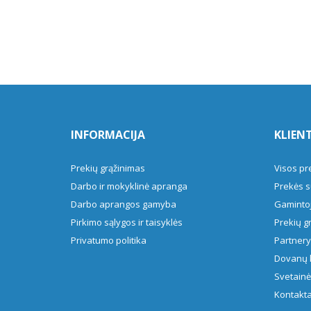
INFORMACIJA
KLIEN
Prekių grąžinimas
Visos pr
Darbo ir mokyklinė apranga
Prekės s
Darbo aprangos gamyba
Gamintoj
Pirkimo sąlygos ir taisyklės
Prekių g
Privatumo politika
Partner
Dovanų 
Svetainė
Kontakta