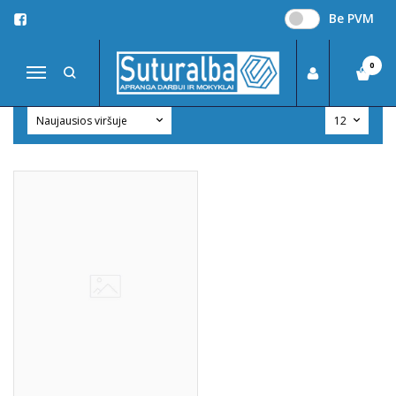
Be PVM
LIEMENĖS
Pagrindinis
MOKYKLINĖ APRANGA
Liemenės
0
Navigacija