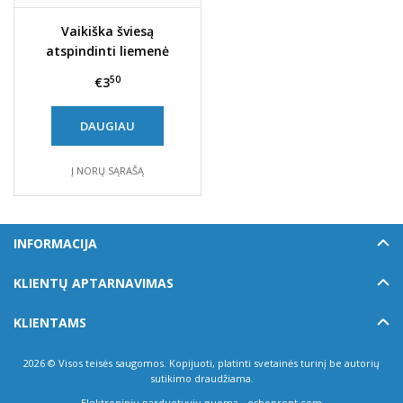
Vaikiška šviesą
atspindinti liemenė
50
€3
DAUGIAU
Į NORŲ SĄRAŠĄ
INFORMACIJA
KLIENTŲ APTARNAVIMAS
KLIENTAMS
2026 © Visos teisės saugomos. Kopijuoti, platinti svetainės turinį be autorių
sutikimo draudžiama.
Elektroninių parduotuvių nuoma
-
eshoprent.com