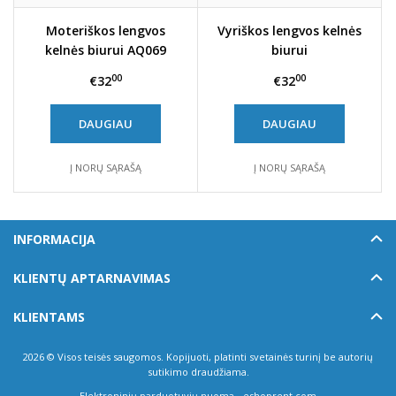
Moteriškos lengvos
Vyriškos lengvos kelnės
kelnės biurui AQ069
biurui
00
00
€32
€32
DAUGIAU
DAUGIAU
Į NORŲ SĄRAŠĄ
Į NORŲ SĄRAŠĄ
INFORMACIJA
KLIENTŲ APTARNAVIMAS
KLIENTAMS
2026 © Visos teisės saugomos. Kopijuoti, platinti svetainės turinį be autorių
sutikimo draudžiama.
Elektroninių parduotuvių nuoma
-
eshoprent.com