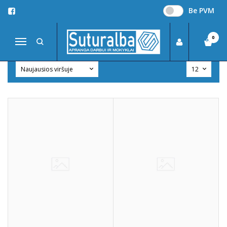
Be PVM
KELNĖS
Pagrindinis
APRANGA DARBUI
Biuro apranga
Kelnės
0
Navigacija