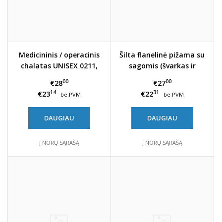
Medicininis / operacinis
Šilta flanelinė pižama su
chalatas UNISEX 0211,
sagomis (švarkas ir
žalias
kelnės) – tinkama
00
00
€28
€27
ligoninei ir slaugai
14
31
€23
€22
be PVM
be PVM
DAUGIAU
DAUGIAU
Į NORŲ SĄRAŠĄ
Į NORŲ SĄRAŠĄ