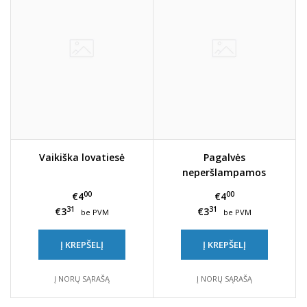
Vaikiška lovatiesė
Pagalvės
neperšlampamos
00
00
€4
€4
31
31
€3
€3
be PVM
be PVM
Į KREPŠELĮ
Į KREPŠELĮ
Į NORŲ SĄRAŠĄ
Į NORŲ SĄRAŠĄ