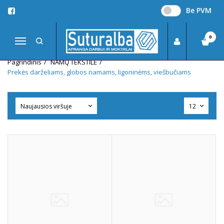
Be PVM
PREKĖS DARŽELIAMS, GLOBOS
NAMAMS, LIGONINĖMS,
0
VIEŠBUČIAMS
Navigacija
Pagrindinis
NAMŲ TEKSTILĖ
Prekės darželiams, globos namams, ligoninėms, viešbučiams