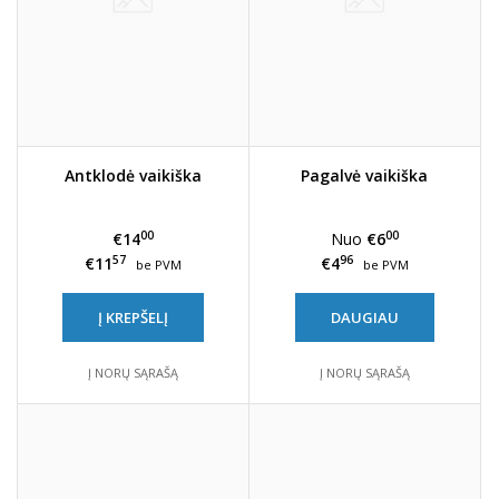
Antklodė vaikiška
Pagalvė vaikiška
00
00
€14
Nuo
€6
57
96
€11
€4
be PVM
be PVM
Į KREPŠELĮ
DAUGIAU
Į NORŲ SĄRAŠĄ
Į NORŲ SĄRAŠĄ