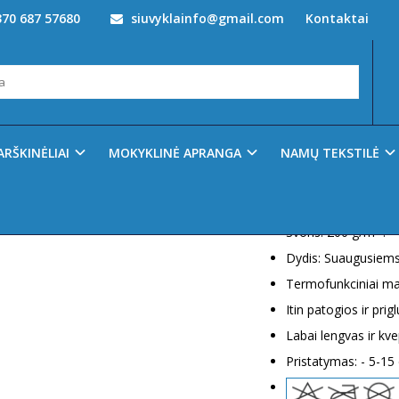
70 687 57680
siuvyklainfo@gmail.com
Kontaktai
ciniai marškinėliai PRIME
IAI PRIME
Prekės kodas:
0365
Ų SĄRAŠĄ
ARŠKINĖLIAI
MOKYKLINĖ APRANGA
NAMŲ TEKSTILĖ
Turimas kiekis:
120
Sudėtis: 92% poliam
Svoris: 200 g/m² .
Dydis: Suaugusiem
Termofunkciniai marš
Itin patogios ir prig
Labai lengvas ir kv
Pristatymas: - 5-15 