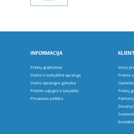
INFORMACIJA
KLIEN
Prekių grąžinimas
Visos pr
Darbo ir mokyklinė apranga
Prekės s
Darbo aprangos gamyba
Gamintoj
Pirkimo sąlygos ir taisyklės
Prekių g
Privatumo politika
Partner
Dovanų 
Svetainė
Kontakta