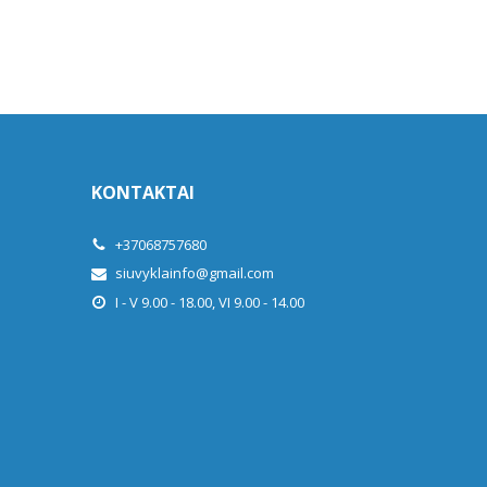
KONTAKTAI
+37068757680
siuvyklainfo@gmail.com
I - V 9.00 - 18.00, VI 9.00 - 14.00