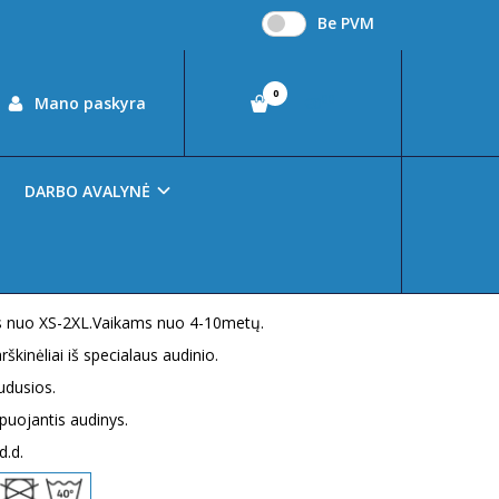
Be PVM
0
00
Mano paskyra
€0
DARBO AVALYNĖ
idas / 8% elastanas.
s nuo XS-2XL.Vaikams nuo 4-10metų.
kinėliai iš specialaus audinio.
ludusios.
epuojantis audinys.
d.d.