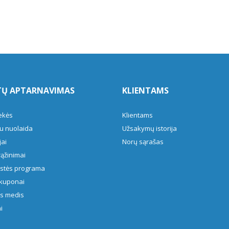
TŲ APTARNAVIMAS
KLIENTAMS
ekės
Klientams
u nuolaida
Užsakymų istorija
ai
Norų sąrašas
rąžinimai
ystės programa
kuponai
s medis
i