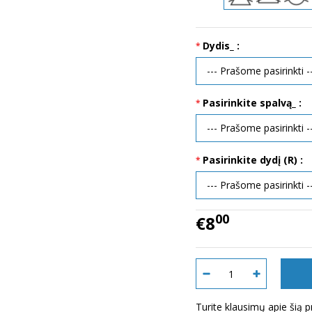
Dydis_ :
Pasirinkite spalvą_ :
Pasirinkite dydį (R) :
00
€8
Turite klausimų apie šią 