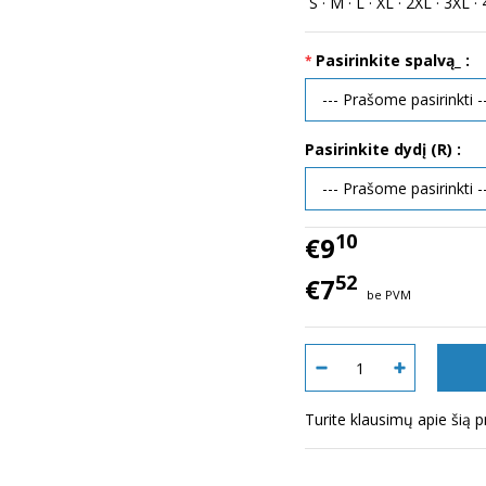
S · M · L · XL · 2XL · 3XL · 
Pasirinkite spalvą_ :
Pasirinkite dydį (R) :
10
€9
52
€7
be PVM
Turite klausimų apie šią 