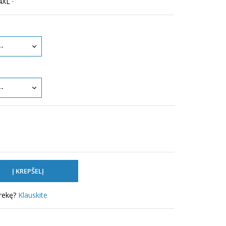
4XL ·
prekę?
Klauskite