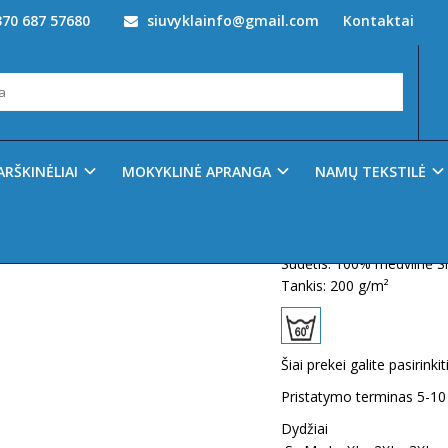
70 687 57680
siuvyklainfo@gmail.com
Kontaktai
inėliai
T formos marškinėliai RESIST HEAVYR03
ST HEAVYR03
Prekės kodas:
2183
Ų SĄRAŠĄ
ARŠKINĖLIAI
MOKYKLINĖ APRANGA
NAMŲ TEKSTILĖ
Turimas kiekis:
199
T formos marškinėliai R
Sudėtis: 100% medvilnė Si
Tankis: 200 g/m²
Šiai prekei galite pasirink
Pristatymo terminas 5-10 
Dydžiai