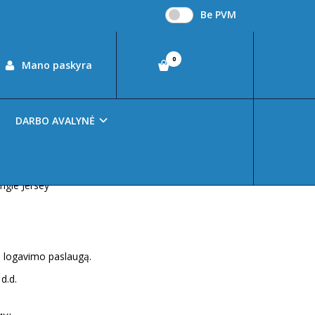
Be PVM
0
00
Mano paskyra
€0
DARBO AVALYNĖ
ESIST HEAVYR03
ngle Jersey
iti logavimo paslaugą.
d.d.