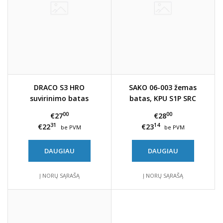
DRACO S3 HRO
SAKO 06-003 žemas
suvirinimo batas
batas, KPU S1P SRC
tinklelis
00
00
€27
€28
31
14
€22
€23
be PVM
be PVM
DAUGIAU
DAUGIAU
Į NORŲ SĄRAŠĄ
Į NORŲ SĄRAŠĄ