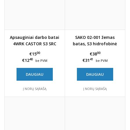
Apsauginiai darbo batai
SAKO 02-001 žemas
4WRK CASTOR S3 SRC
batas, S3 hidrofobinė
oda, SRC
00
00
€15
€38
40
41
€12
€31
be PVM
be PVM
DAUGIAU
DAUGIAU
Į NORŲ SĄRAŠĄ
Į NORŲ SĄRAŠĄ