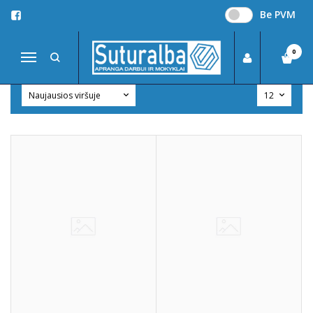
Be PVM
SAKO
Pagrindinis
Pirkite pagal gamintoją
Sako
0
Navigacija