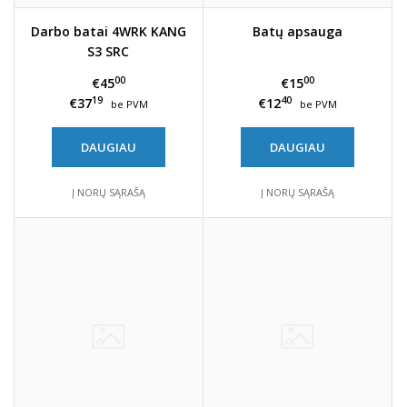
Darbo batai 4WRK KANG
Batų apsauga
S3 SRC
00
00
€45
€15
19
40
€37
€12
be PVM
be PVM
DAUGIAU
DAUGIAU
Į NORŲ SĄRAŠĄ
Į NORŲ SĄRAŠĄ