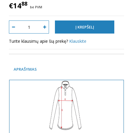
88
€14
be PVM
Turite klausimų apie šią prekę?
Klauskite
APRAŠYMAS