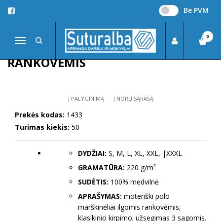
Be PVM
Pagrindinis
DŽEMPERIAI, LIEMENĖS, MARŠKINĖLIAI
Polo marškinėliai
POLO MARŠKINĖLIAI ILGOMIS RANKOVĖMIS
0
Navigacija
POLO MARŠKINĖLIAI ILGOMIS
RANKOVĖMIS
Į PALYGINIMĄ
Į NORŲ SĄRAŠĄ
Prekės kodas:
1433
Turimas kiekis:
50
DYDŽIAI:
S, M, L, XL, XXL, |XXXL
GRAMATŪRA:
220 g/m²
SUDĖTIS:
100% medvilnė
APRAŠYMAS:
moteriški polo
marškinėliai ilgomis rankovėmis;
klasikinio kirpimo; užsegimas 3 sagomis.