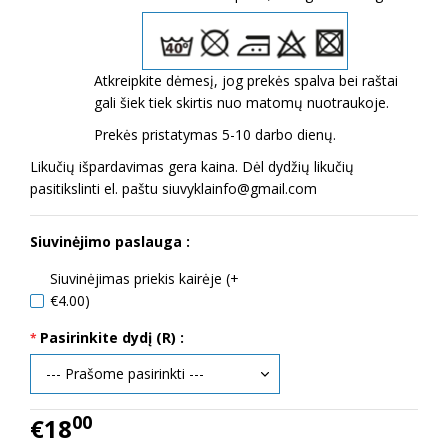
Atkreipkite dėmesį, jog prekės spalva bei raštai
gali šiek tiek skirtis nuo matomų nuotraukoje.
Prekės pristatymas 5-10 darbo dienų.
Likučių išpardavimas gera kaina. Dėl dydžių likučių
pasitikslinti el. paštu siuvyklainfo@gmail.com
Siuvinėjimo paslauga :
Siuvinėjimas priekis kairėje (+
€4.00)
Pasirinkite dydį (R) :
00
€18