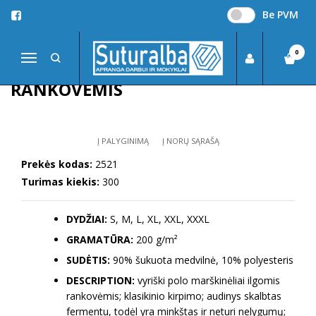
Be PVM
Pagrindinis
DŽEMPERIAI, LIEMENĖS, MARŠKINĖLIAI
Polo marškinėliai
POLO MARŠKINĖLIAI ILGOMIS RANKOVĖMIS
0
Navigacija
POLO MARŠKINĖLIAI ILGOMIS
RANKOVĖMIS
Į PALYGINIMĄ
Į NORŲ SĄRAŠĄ
Prekės kodas:
2521
Turimas kiekis:
300
DYDŽIAI:
S, M, L, XL, XXL, XXXL
GRAMATŪRA:
200 g/m²
SUDĖTIS:
90% šukuota medvilnė, 10% polyesteris
DESCRIPTION:
vyriški polo marškinėliai ilgomis
rankovėmis; klasikinio kirpimo; audinys skalbtas
fermentu, todėl yra minkštas ir neturi nelygumų;