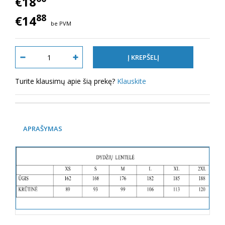
€18
88
€14
be PVM
Turite klausimų apie šią prekę?
Klauskite
APRAŠYMAS