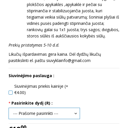
plokščios apykaklės ,apykaklė ir pečiai su
stiprinančia ir stabilizuojančia juosta, kuri
teigiamai veikia siūlių patvarumą; šoniniai plyšiai iš
vidinės pusės padengti stiprinančia juosta;
rankovių galai su 1x1 juosta; trys sagos; dvigubos,
storos siūlės iš aukščiausios kokybės siūlų.
Prekių pristatymas 5-10 d.d.
Likučių išpardavimas gera kaina. Dėl dydžių likučių
pasitikslinti el. paštu siuvyklainfo@gmail.com
Siuvinėjimo paslauga :
Siuvinėjimas priekis kairėje (+
€4.00)
Pasirinkite dydį (R) :
00