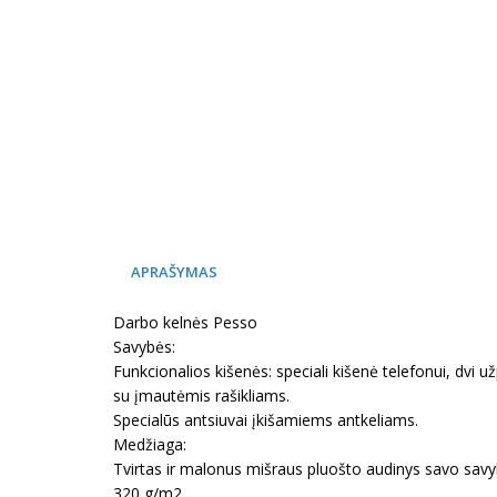
APRAŠYMAS
Darbo kelnės Pesso
Savybės:
Funkcionalios kišenės: speciali kišenė telefonui, dvi
su įmautėmis rašikliams.
Specialūs antsiuvai įkišamiems antkeliams.
Medžiaga:
Tvirtas ir malonus mišraus pluošto audinys savo sav
320 g/m2