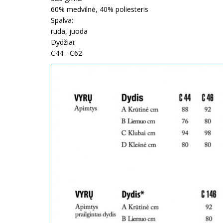
60% medvilnė, 40% poliesteris
Spalva:
ruda, juoda
Dydžiai:
C44 - C62