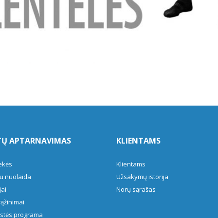
TŲ APTARNAVIMAS
KLIENTAMS
ekės
Klientams
u nuolaida
Užsakymų istorija
ai
Norų sąrašas
rąžinimai
ystės programa