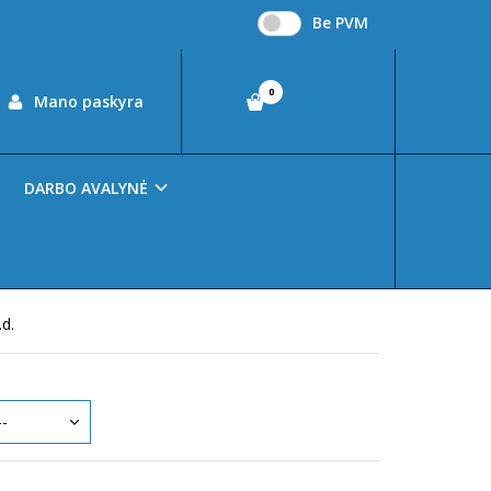
Be PVM
0
00
Mano paskyra
€0
nės canvas pilkos
DARBO AVALYNĖ
lkos
.d.