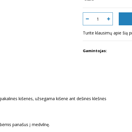
Turite klausimų apie šią 
Gamintojas:
 užpakalinės kišenės, užsegama kišenė ant dešinės klešnės
ybėmis panašus į medvilnę.