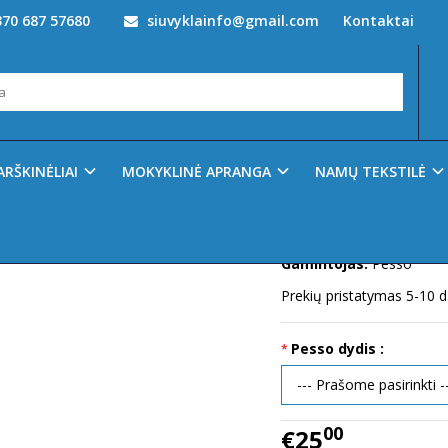
70 687 57680
siuvyklainfo@gmail.com
Kontaktai
esso kelnės canvas pilkos
Prekės kodas:
Pesso kel
Ų SĄRAŠĄ
ARŠKINĖLIAI
MOKYKLINĖ APRANGA
NAMŲ TEKSTILĖ
Turimas kiekis:
120
Pesso kelnės canvas pi
Gamintojas:
Pesso
Prekių pristatymas 5-10 d
Pesso dydis :
00
€25