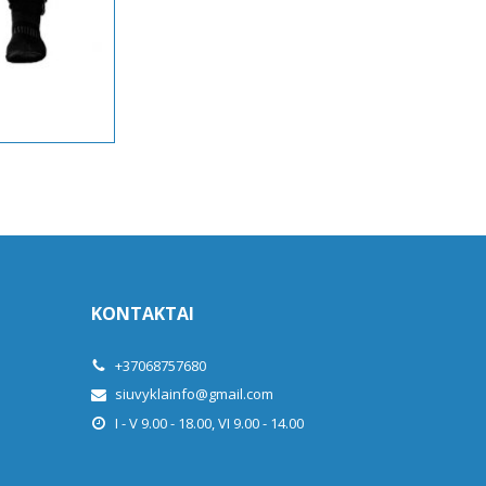
KONTAKTAI
+37068757680
siuvyklainfo@gmail.com
I - V 9.00 - 18.00, VI 9.00 - 14.00