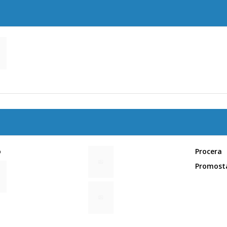
o
Procera
Promost