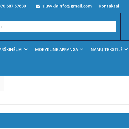
70 687 57680
siuvyklainfo@gmail.com
Kontaktai
ITE PAGAL GAMINTOJĄ
Gamintojas
D
E
G
H
J
K
M
N
O
P
R
S
V
ARŠKINĖLIAI
MOKYKLINĖ APRANGA
NAMŲ TEKSTILĖ