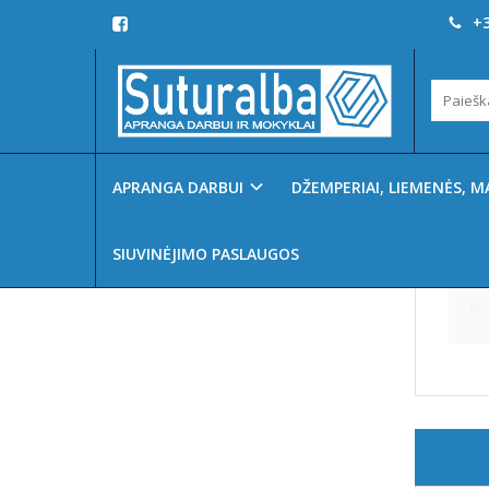
+3
PIRK
Pagrindinis
0 - 9
B
APRANGA DARBUI
DŽEMPERIAI, LIEMENĖS, M
0 - 9
SIUVINĖJIMO PASLAUGOS
B