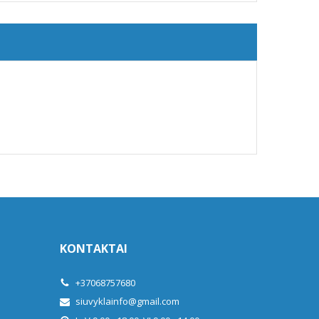
KONTAKTAI
+37068757680
siuvyklainfo@gmail.com