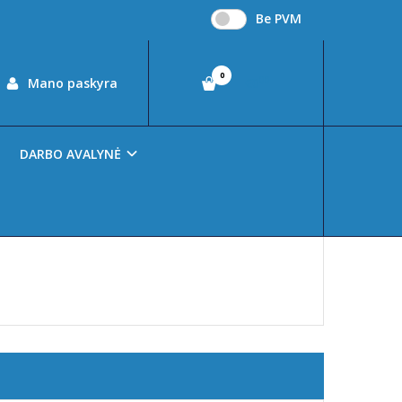
Be PVM
0
00
Mano paskyra
€0
DARBO AVALYNĖ