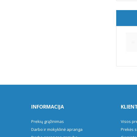
V
INFORMACIJA
KLIEN
Prekių grąžinimas
Visos pr
Darbo ir mokyklinė apranga
Prekės s