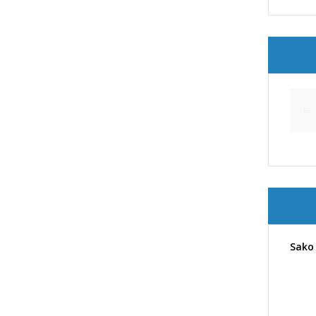
R
S
Sako