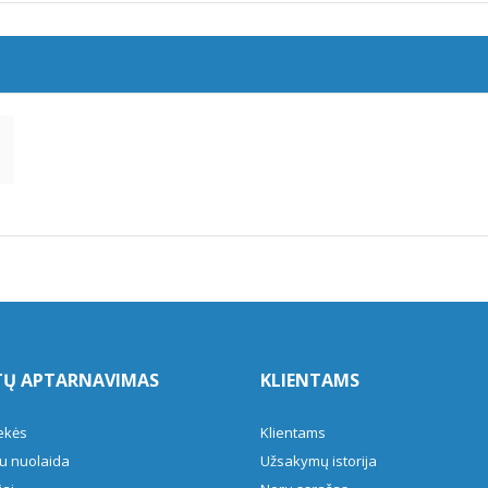
TŲ APTARNAVIMAS
KLIENTAMS
ekės
Klientams
u nuolaida
Užsakymų istorija