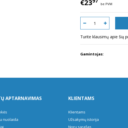
97
€23
be PVM
Turite klausimų apie šią 
Gamintojas:
TŲ APTARNAVIMAS
KLIENTAMS
ekės
Klientams
u nuolaida
Užsakymų istorija
ai
Norų sąrašas