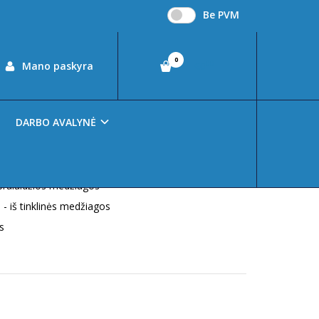
Be PVM
0
00
Mano paskyra
€0
90
DARBO AVALYNĖ
 pralaidžios medžiagos
 - iš tinklinės medžiagos
s