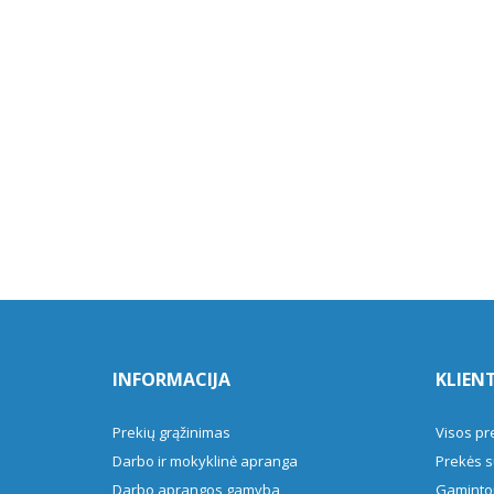
INFORMACIJA
KLIEN
Prekių grąžinimas
Visos pr
Darbo ir mokyklinė apranga
Prekės s
Darbo aprangos gamyba
Gamintoj