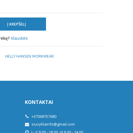
prekę?
Klauskite
HELLY HANSEN WORKWEAR
KONTAKTAI
+37068757680
siuvyklainfo@gmail.com
I - V 9.00 - 18.00, VI 9.00 - 14.00