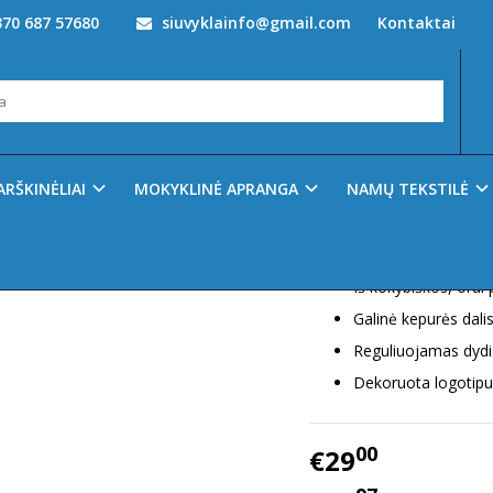
70 687 57680
siuvyklainfo@gmail.com
Kontaktai
apeliu KENSINGTON CAP STD, Helly Hansen
GTON CAP STD, HELLY HANSEN
Prekės kodas:
79802_9
Ų SĄRAŠĄ
ARŠKINĖLIAI
MOKYKLINĖ APRANGA
NAMŲ TEKSTILĖ
Turimas kiekis:
10
100 % medvilnė
Iš kokybiškos, orui
Galinė kepurės dalis
Reguliuojamas dydi
Dekoruota logotipu
00
€29