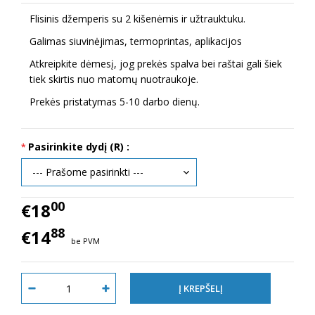
Flisinis džemperis su 2 kišenėmis ir užtrauktuku.
Galimas siuvinėjimas, termoprintas, aplikacijos
Atkreipkite dėmesį, jog prekės spalva bei raštai gali šiek
tiek skirtis nuo matomų nuotraukoje.
Prekės pristatymas 5-10 darbo dienų.
Pasirinkite dydį (R) :
00
€18
88
€14
be PVM