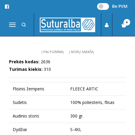
Be PVM
Pagrindinis
DŽEMPERIAI, LIEMENĖS, MARŠKINĖLIAI
Džemperiai
Flisinis džemperis FLEECE ARTIC
0
Navigacija
FLISINIS DŽEMPERIS FLEECE ARTIC
Į PALYGINIMĄ
Į NORŲ SĄRAŠĄ
Prekės kodas:
2636
Turimas kiekis:
310
Flisinis žemperis
FLEECE ARTIC
Sudėtis
100% poliesteris, flisas
Audinio storis
300 gr.
Dydžiai
S-4XL