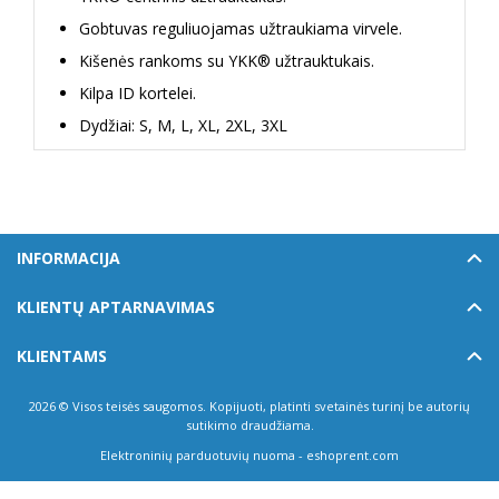
Gobtuvas reguliuojamas užtraukiama virvele.
Kišenės rankoms su YKK® užtrauktukais.
Kilpa ID kortelei.
Dydžiai: S, M, L, XL, 2XL, 3XL
INFORMACIJA
KLIENTŲ APTARNAVIMAS
KLIENTAMS
2026 © Visos teisės saugomos. Kopijuoti, platinti svetainės turinį be autorių
sutikimo draudžiama.
Elektroninių parduotuvių nuoma
-
eshoprent.com