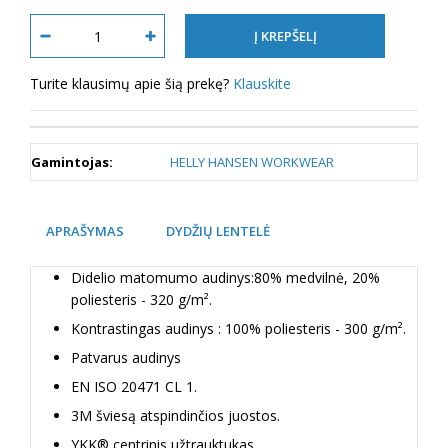
Turite klausimų apie šią prekę?
Klauskite
Gamintojas:
HELLY HANSEN WORKWEAR
APRAŠYMAS
DYDŽIŲ LENTELĖ
Didelio matomumo audinys:80% medvilnė, 20%
poliesteris - 320 g/m².
Kontrastingas audinys : 100% poliesteris - 300 g/m².
Patvarus audinys
EN ISO 20471 CL 1.
3M šviesą atspindinčios juostos.
YKK® centrinis užtrauktukas.