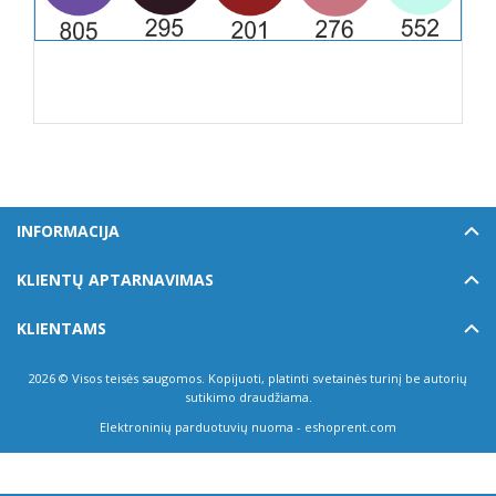
INFORMACIJA
KLIENTŲ APTARNAVIMAS
KLIENTAMS
2026 © Visos teisės saugomos. Kopijuoti, platinti svetainės turinį be autorių
sutikimo draudžiama.
Elektroninių parduotuvių nuoma
-
eshoprent.com