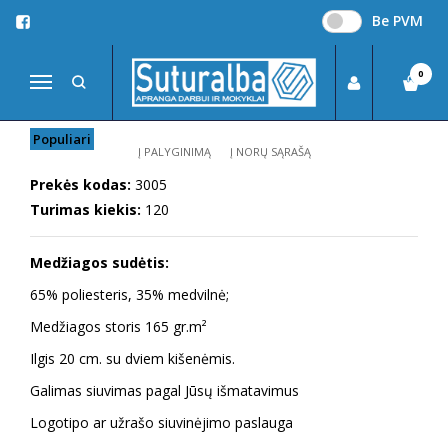
Be PVM
Pagrindinis
APRANGA DARBUI
Prijuostės
Barmeno prijuostė
BARMENO PRIJUOSTĖ
0
Navigacija
Populiari
Į PALYGINIMĄ
Į NORŲ SĄRAŠĄ
Prekės kodas:
3005
Turimas kiekis:
120
Medžiagos sudėtis:
65% poliesteris, 35% medvilnė;
Medžiagos storis 165 gr.m²
Ilgis 20 cm. su dviem kišenėmis.
Galimas siuvimas pagal Jūsų išmatavimus
Logotipo ar užrašo siuvinėjimo paslauga