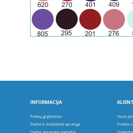
INFORMACIJA
KLIEN
Prekių grąžinimas
Visos pr
Darbo ir mokyklinė apranga
Prekės s
Darbo aprangos gamyba
Gamintoj