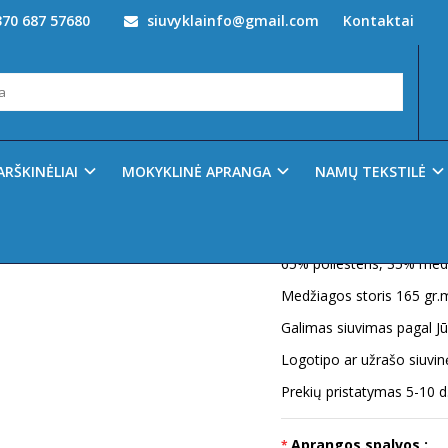
70 687 57680
siuvyklainfo@gmail.com
Kontaktai
ijuostė MOD004
Prekės kodas:
Prijuost
Ų SĄRAŠĄ
ARŠKINĖLIAI
MOKYKLINĖ APRANGA
NAMŲ TEKSTILĖ
Turimas kiekis:
120
Medžiagos sudėtis:
65% poliesteris, 35% medv
Medžiagos storis 165 gr.
Galimas siuvimas pagal J
Logotipo ar užrašo siuvi
Prekių pristatymas 5-10 d
Aprangos spalvos :