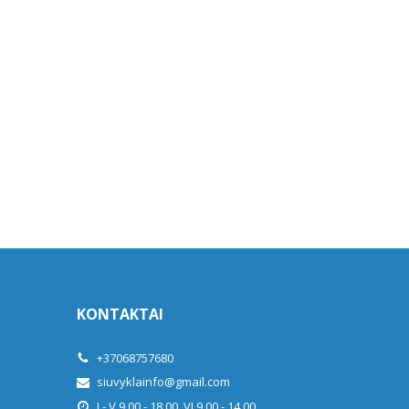
KONTAKTAI
+37068757680
siuvyklainfo@gmail.com
I - V 9.00 - 18.00, VI 9.00 - 14.00