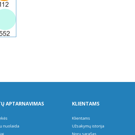
TŲ APTARNAVIMAS
KLIENTAMS
ekės
Klientams
u nuolaida
Užsakymų istorija
ai
Norų sąrašas