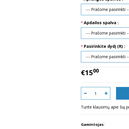
Apdailos spalva :
Pasirinkite dydį (R) :
00
€15
Turite klausimų apie šią 
Gamintojas: