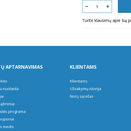
Turite klausimų apie šią 
TŲ APTARNAVIMAS
KLIENTAMS
ekės
Klientams
u nuolaida
Užsakymų istorija
ai
Norų sąrašas
rąžinimai
ystės programa
kuponai
s medis