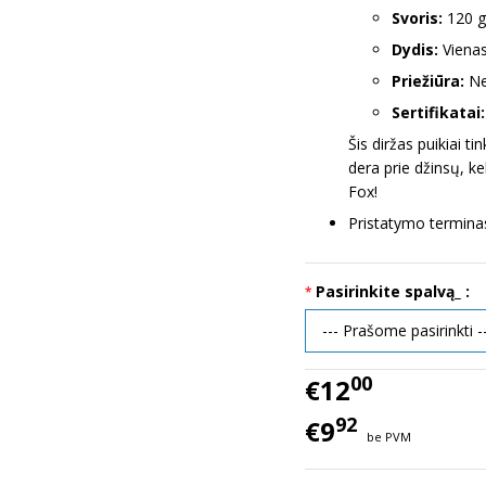
Svoris:
120 g/
Dydis:
Vienas
Priežiūra:
Ne
Sertifikatai:
Šis diržas puikiai ti
dera prie džinsų, ke
Fox!
Pristatymo terminas
Pasirinkite spalvą_ :
00
€12
92
€9
be PVM