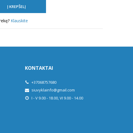
prekę?
Klauskite
KONTAKTAI
+37068757680
siuvyklainfo@gmail.com
I - V 9.00 - 18.00, VI 9.00 - 14.00