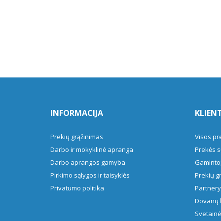
INFORMACIJA
KLIEN
Prekių grąžinimas
Visos pr
Darbo ir mokyklinė apranga
Prekės s
Darbo aprangos gamyba
Gamintoj
Pirkimo sąlygos ir taisyklės
Prekių g
Privatumo politika
Partner
Dovanų 
Svetainė