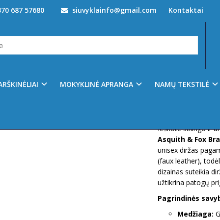
70 687 57680
siuvyklainfo@gmail.com
Kontaktai
arai
Diržas Asquith & Fox AQ900
Prekės kodas:
2899
Ų SĄRAŠĄ
ARŠKINĖLIAI
MOKYKLINĖ APRANGA
NAMŲ TEKSTILĖ
Turimas kiekis:
30
Aprašymas:
Ieškote stilingo ir 
Asquith & Fox Bra
unisex diržas pagam
(faux leather), todė
dizainas suteikia di
užtikrina patogų pr
Pagrindinės savy
Medžiaga:
G