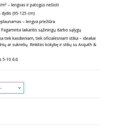
m² – lengvas ir patogus nešioti
 dydis (95-125 cm)
plaunamas – lengva priežiūra
Pagaminta laikantis sąžiningų darbo sąlygų
nka tiek kasdieniam, tiek oficialesniam stiliui – idealiai
lnių ar suknelių. Rinkitės kokybę ir stilių su Asquith &
 5-10 d.d.