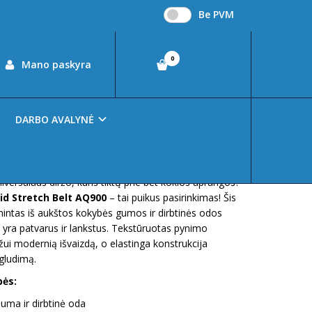
Be PVM
0
00
Mano paskyra
€0
DARBO AVALYNĖ
universalaus diržo, kuris tiktų prie bet kokios aprangos?
id Stretch Belt AQ900
– tai puikus pasirinkimas! Šis
intas iš aukštos kokybės gumos ir dirbtinės odos
l yra patvarus ir lankstus. Tekstūruotas pynimo
ržui modernią išvaizdą, o elastinga konstrukcija
igludimą.
bės:
uma ir dirbtinė oda