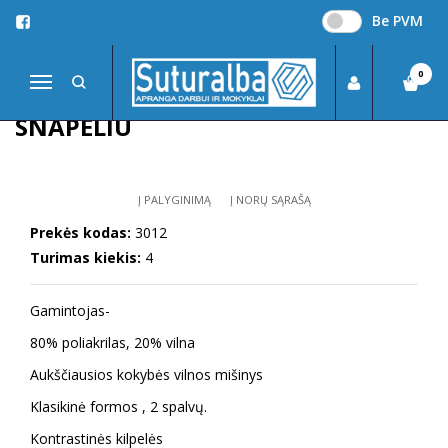
Be PVM
Pagrindinis
APRANGA DARBUI
Kepurės
Kepurėlė dviejų spalvų su snapeliu
0
Navigacija
KEPURĖLĖ DVIEJŲ SPALVŲ SU
SNAPELIU
Į PALYGINIMĄ
Į NORŲ SĄRAŠĄ
Prekės kodas:
3012
Turimas kiekis:
4
Gamintojas-
Classic
80% poliakrilas, 20% vilna
Aukščiausios kokybės vilnos mišinys
Klasikinė formos , 2 spalvų.
Kontrastinės kilpelės