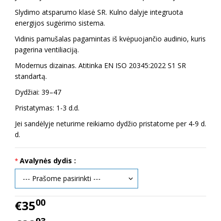
Slydimo atsparumo klasė SR. Kulno dalyje integruota
energijos sugėrimo sistema.
Vidinis pamušalas pagamintas iš kvėpuojančio audinio, kuris
pagerina ventiliaciją.
Modernus dizainas. Atitinka EN ISO 20345:2022 S1 SR
standartą.
Dydžiai: 39–47
Pristatymas: 1-3 d.d.
Jei sandėlyje neturime reikiamo dydžio pristatome per 4-9 d.
d.
Avalynės dydis :
00
€35