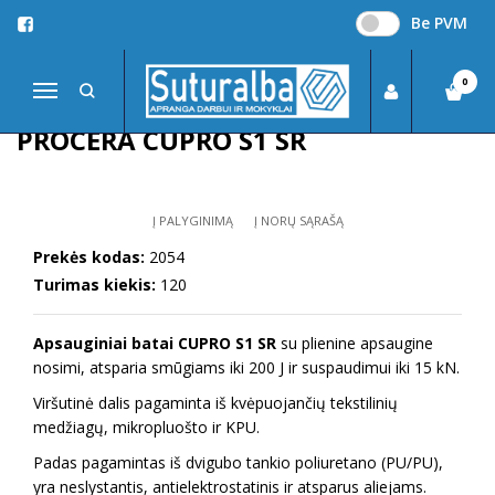
Be PVM
Pagrindinis
DARBO AVALYNĖ
Žieminė avalynė
Apsauginiai darbo batai Procera CUPRO S1 SR
0
Navigacija
APSAUGINIAI DARBO BATAI
PROCERA CUPRO S1 SR
Į PALYGINIMĄ
Į NORŲ SĄRAŠĄ
Prekės kodas:
2054
Turimas kiekis:
120
Apsauginiai batai CUPRO S1 SR
su plienine apsaugine
nosimi, atsparia smūgiams iki 200 J ir suspaudimui iki 15 kN.
Viršutinė dalis pagaminta iš kvėpuojančių tekstilinių
medžiagų, mikropluošto ir KPU.
Padas pagamintas iš dvigubo tankio poliuretano (PU/PU),
yra neslystantis, antielektrostatinis ir atsparus aliejams.