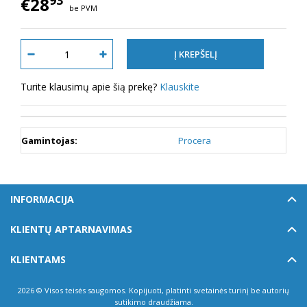
93
€28
be PVM
Turite klausimų apie šią prekę?
Klauskite
Gamintojas:
Procera
INFORMACIJA
KLIENTŲ APTARNAVIMAS
KLIENTAMS
2026 © Visos teisės saugomos. Kopijuoti, platinti svetainės turinį be autorių
sutikimo draudžiama.