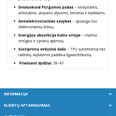
Dvisluoksnė PU/gumos padas
– neslystantis,
antistatinis, atsparus alyvoms, benzinui ir tirpikliams.
Antielektrostatinės savybės
– apsauga nuo
elektrostatinių krūvių.
Energijos absorbcija kulno srityje
– mažina
smūgius ir sąnarių apkrovą.
Sustiprinta viršutinė dalis
– TPU sutvirtinimai ties
raištelių skylutėmis padidina ilgaamžiškumą.
Prieinami dydžiai:
39–47.
INFORMACIJA
KLIENTŲ APTARNAVIMAS