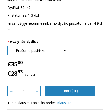
Dydžiai: 39–47
Pristatymas: 1-3 d.d.
Jei sandėlyje neturime reikiamo dydžio pristatome per 4-9 d.
d.
Avalynės dydis :
00
€35
93
€28
be PVM
Turite klausimų apie šią prekę?
Klauskite