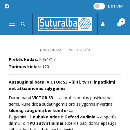
Be PVM
Pagrindinis
DARBO AVALYNĖ
Žieminė avalynė
Apsauginiai batai VICTOR S3
0
Navigacija
APSAUGINIAI BATAI VICTOR S3
Į PALYGINIMĄ
Į NORŲ SĄRAŠĄ
Prekės kodas:
2054817
Turimas kiekis:
120
Apsauginiai batai VICTOR S3 – šilti, tvirti ir patikimi
net atšiauriomis sąlygomis
Darbo batai
VICTOR S3
– tai profesionalus pasirinkimas
tiems, kurie dirba sudėtingomis oro sąlygomis ir vertina
šilumą, saugumą bei komfortą
.
Pagaminti iš
nubuko odos
ir
Oxford audinio
– atsparūs
dilimui, o
TPU sutvirtinimai
suteikia papildomą apsaugą
srityse, kur batai dažniausiai dėvisi.