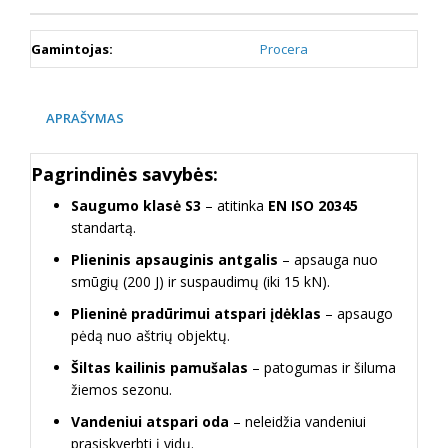
Gamintojas:
Procera
APRAŠYMAS
Pagrindinės savybės:
Saugumo klasė S3
– atitinka
EN ISO 20345
standartą.
Plieninis apsauginis antgalis
– apsauga nuo
smūgių (200 J) ir suspaudimų (iki 15 kN).
Plieninė pradūrimui atspari įdėklas
– apsaugo
pėdą nuo aštrių objektų.
Šiltas kailinis pamušalas
– patogumas ir šiluma
žiemos sezonu.
Vandeniui atspari oda
– neleidžia vandeniui
prasiskverbti į vidų.