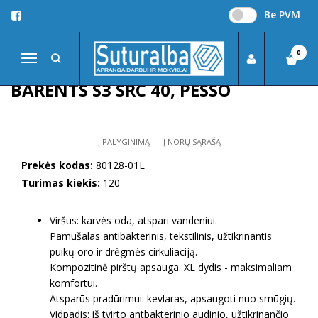
Be PVM
Pagrindinis
DARBO AVALYNĖ
Apsauginia batai, odiniai Barents S3 SRC 40, Pesso
0
Navigacija
APSAUGINIA BATAI, ODINIAI
BARENTS S3 SRC 40, PESSO
Į PALYGINIMĄ
Į NORŲ SĄRAŠĄ
Prekės kodas:
80128-01L
Turimas kiekis:
120
Viršus: karvės oda, atspari vandeniui.
Pamušalas antibakterinis, tekstilinis, užtikrinantis
puikų oro ir drėgmės cirkuliaciją.
Kompozitinė pirštų apsauga. XL dydis - maksimaliam
komfortui.
Atsparūs pradūrimui: kevlaras, apsaugoti nuo smūgių.
Vidpadis: iš tvirto antbakterinio audinio, užtikrinančio