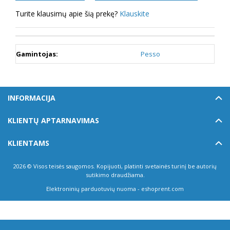
Turite klausimų apie šią prekę?
Klauskite
Gamintojas:
Pesso
INFORMACIJA
KLIENTŲ APTARNAVIMAS
KLIENTAMS
2026 © Visos teisės saugomos. Kopijuoti, platinti svetainės turinį be autorių
sutikimo draudžiama.
Elektroninių parduotuvių nuoma
-
eshoprent.com