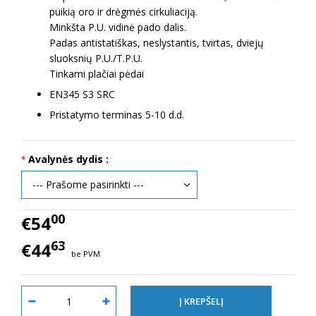
puikią oro ir drėgmės cirkuliaciją.
Minkšta P.U. vidinė pado dalis.
Padas antistatiškas, neslystantis, tvirtas, dviejų
sluoksnių P.U./T.P.U.
Tinkami plačiai pėdai
EN345 S3 SRC
Pristatymo terminas 5-10 d.d.
Avalynės dydis :
00
€54
63
€44
be PVM