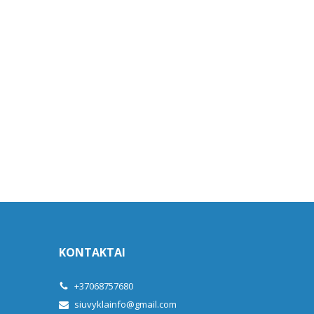
KONTAKTAI
+37068757680
siuvyklainfo@gmail.com