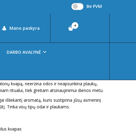
Be PVM
0
00
Mano paskyra
€0
17406
DARBO AVALYNĖ
ir plaukų dulksna
– tai lengvas, gaivus ir
rškiklis, sukurtas kasdienei kūno ir plaukų priežiūrai.
alonų kvapą, neerzina odos ir neapsunkina plaukų,
tiniam ritualui, tiek greitam atsinaujinimui dienos metu.
gai išliekantį aromatą, kuris sustiprina jūsų asmeninį
jūtį. Tinka visų tipų odai ir plaukams.
btilus kvapas