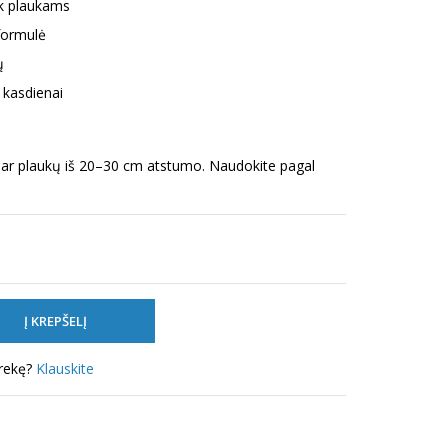
iek plaukams
 formulė
ų
 kasdienai
s ar plaukų iš 20–30 cm atstumo. Naudokite pagal
prekę?
Klauskite