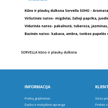
Kūno ir plaukų dulksna Sorvella SOHO - Aromatas
Viršutinės natos- migdolai, žalioji paprika, juodi
Vidurinės natos- pakalnutė, tuberoza, jazmina
Bazinės natos- kakava, ambra, tonkos pupelės 
SORVELLA kūno ir plaukų dulksna
INFORMACIJA
KLIEN
Prekių grąžinimas
Visos pr
Darbo ir mokyklinė apranga
Prekės s