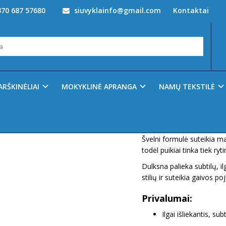
70 687 57680
siuvyklainfo@gmail.com
Kontaktai
A kūno ir plaukų dulksna Soho
DULKSNA SOHO
Prekės kodas:
0103869
Ų SĄRAŠĄ
ARŠKINĖLIAI
MOKYKLINĖ APRANGA
NAMŲ TEKSTILĖ
Turimas kiekis:
2
SORVELLA „SOHO“ kūno 
elegantiškas aromatinis pu
Švelni formulė suteikia m
todėl puikiai tinka tiek ry
Dulksna palieka subtilų, il
stilių ir suteikia gaivos po
Privalumai:
Ilgai išliekantis, su