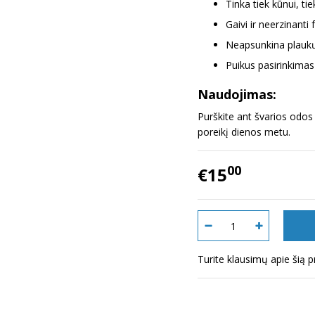
Tinka tiek kūnui, t
Gaivi ir neerzinanti
Neapsunkina plauk
Puikus pasirinkimas
Naudojimas:
Purškite ant švarios odo
poreikį dienos metu.
00
€15
Turite klausimų apie šią 