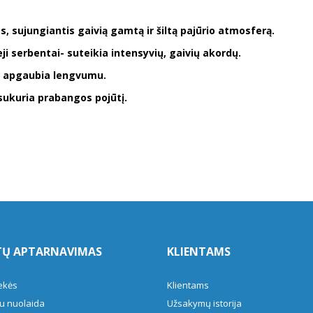
, sujungiantis gaivią gamtą ir šiltą pajūrio atmosferą.
eji serbentai- suteikia intensyvių, gaivių akordų.
s, apgaubia lengvumu.
sukuria prabangos pojūtį.
TŲ APTARNAVIMAS
KLIENTAMS
ekės
Klientams
u nuolaida
Užsakymų istorija