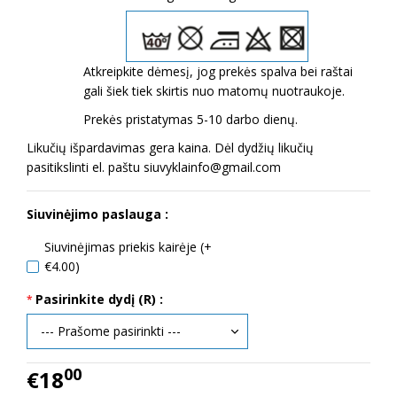
Atkreipkite dėmesį, jog prekės spalva bei raštai
gali šiek tiek skirtis nuo matomų nuotraukoje.
Prekės pristatymas 5-10 darbo dienų.
Likučių išpardavimas gera kaina. Dėl dydžių likučių
pasitikslinti el. paštu siuvyklainfo@gmail.com
Siuvinėjimo paslauga :
Siuvinėjimas priekis kairėje (+
€4.00)
Pasirinkite dydį (R) :
00
€18