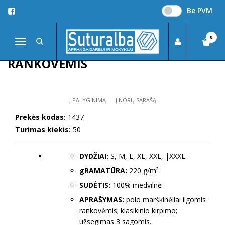
Be PVM
Pagrindinis
DŽEMPERIAI, LIEMENĖS, MARŠKINĖLIAI
Polo marškinėliai
POLO MARŠKINĖLIAI ILGOMIS RANKOVĖMIS
0
Navigacija
POLO MARŠKINĖLIAI ILGOMIS
RANKOVĖMIS
Į PALYGINIMĄ
Į NORŲ SĄRAŠĄ
Prekės kodas:
1437
Turimas kiekis:
50
DYDŽIAI:
S, M, L, XL, XXL, |XXXL
gRAMATŪRA:
220 g/m²
SUDĖTIS:
100% medvilnė
APRAŠYMAS:
polo marškinėliai ilgomis
rankovėmis; klasikinio kirpimo;
užsegimas 3 sagomis.