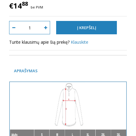
88
€14
be PVM
Turite klausimų apie šią prekę?
Klauskite
APRAŠYMAS