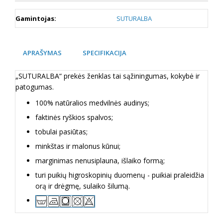
Gamintojas:
SUTURALBA
APRAŠYMAS
SPECIFIKACIJA
„SUTURALBA“ prekės ženklas tai sąžiningumas, kokybė ir
patogumas.
100% natūralios medvilnės audinys;
faktinės ryškios spalvos;
tobulai pasiūtas;
minkštas ir malonus kūnui;
marginimas nenusiplauna, išlaiko formą;
turi puikių higroskopinių duomenų - puikiai praleidžia
orą ir drėgmę, sulaiko šilumą.