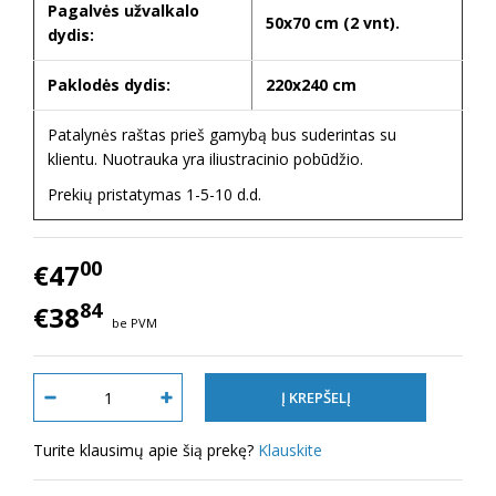
Pagalvės užvalkalo
50x70 cm (2 vnt).
dydis:
Paklodės dydis:
220x240 cm
Patalynės raštas prieš gamybą bus suderintas su
klientu. Nuotrauka yra iliustracinio pobūdžio.
Prekių pristatymas 1-5-10 d.d.
00
€47
84
€38
be PVM
Turite klausimų apie šią prekę?
Klauskite