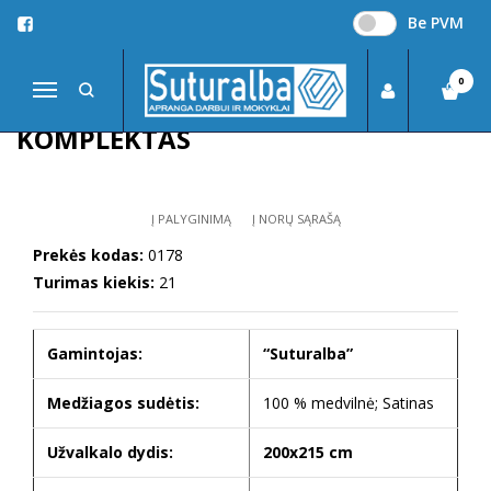
Be PVM
Pagrindinis
NAMŲ TEKSTILĖ
Patalynė
Dvigulis patalynės komplektas
0
Navigacija
DVIGULIS PATALYNĖS
KOMPLEKTAS
Į PALYGINIMĄ
Į NORŲ SĄRAŠĄ
Prekės kodas:
0178
Turimas kiekis:
21
Gamintojas:
“Suturalba”
Medžiagos sudėtis:
100 % medvilnė; Satinas
Užvalkalo dydis:
200x215 cm