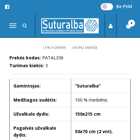
Be PVM
Pagrindinis
Patalynės komplektas
PATALYNĖS KOMPLEKTAS
0
Navigacija
Į PALYGINIMĄ
Į NORŲ SĄRAŠĄ
Prekės kodas:
PATAL336
Turimas kiekis:
3
Gamintojas:
“Suturalba”
Medžiagos sudėtis:
100 % medvilnė;
Užvalkalo dydis:
150x215 cm
Pagalvės užvalkalo
50x70 cm (2 vnt).
dydis: