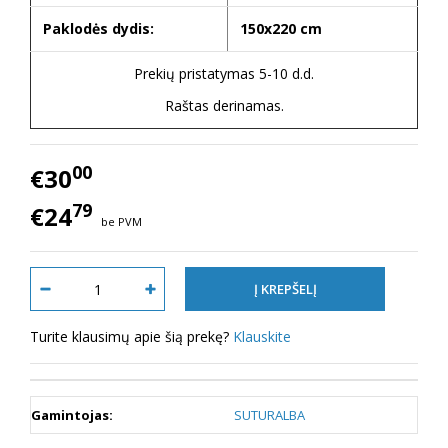
Paklodės dydis:
150x220 cm
Prekių pristatymas 5-10 d.d.
Raštas derinamas.
00
€30
79
€24
be PVM
Turite klausimų apie šią prekę?
Klauskite
Gamintojas:
SUTURALBA