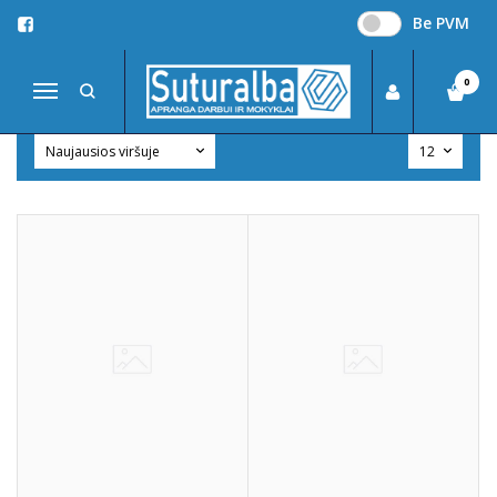
Be PVM
POLO MARŠKINĖLIAI
Pagrindinis
MOKYKLINĖ APRANGA
Polo marškinėliai
0
Navigacija