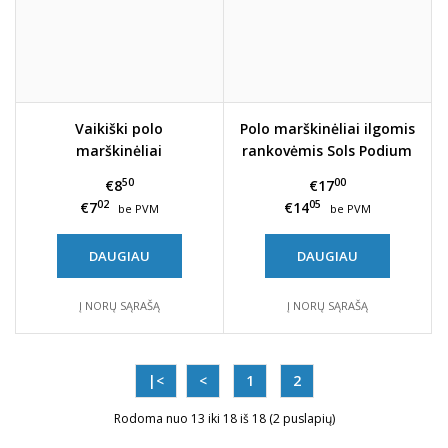
Vaikiški polo
Polo marškinėliai ilgomis
marškinėliai
rankovėmis Sols Podium
50
00
€8
€17
02
05
€7
€14
be PVM
be PVM
DAUGIAU
DAUGIAU
Į NORŲ SĄRAŠĄ
Į NORŲ SĄRAŠĄ
|<
<
1
2
Rodoma nuo 13 iki 18 iš 18 (2 puslapių)