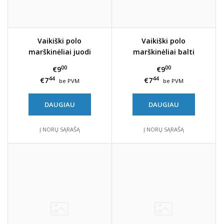
Vaikiški polo
Vaikiški polo
marškinėliai juodi
marškinėliai balti
00
00
€9
€9
44
44
€7
€7
be PVM
be PVM
DAUGIAU
DAUGIAU
Į NORŲ SĄRAŠĄ
Į NORŲ SĄRAŠĄ