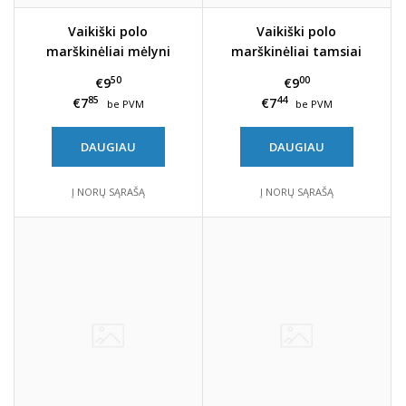
Vaikiški polo
Vaikiški polo
marškinėliai mėlyni
marškinėliai tamsiai
mėlyni, navy
50
00
€9
€9
85
44
€7
€7
be PVM
be PVM
DAUGIAU
DAUGIAU
Į NORŲ SĄRAŠĄ
Į NORŲ SĄRAŠĄ