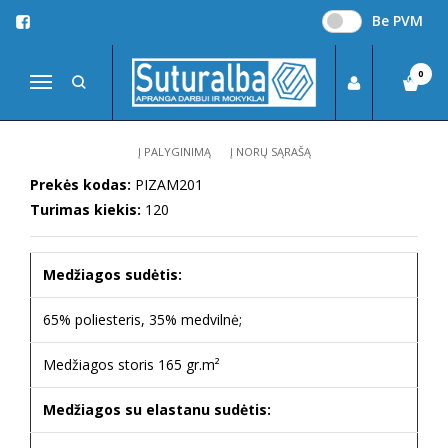
Be PVM
Pagrindinis
Medicininė pižama
MEDICININĖ PIŽAMA
0
Navigacija
Į PALYGINIMĄ
Į NORŲ SĄRAŠĄ
Prekės kodas:
PIZAM201
Turimas kiekis:
120
Medžiagos sudėtis:
65% poliesteris, 35% medvilnė;
Medžiagos storis 165 gr.m²
Medžiagos su elastanu sudėtis: