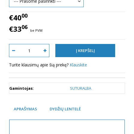
00
€40
06
€33
be PVM
Turite klausimų apie šią prekę?
Klauskite
Gamintojas:
SUTURALBA
APRAŠYMAS
DYDŽIŲ LENTELĖ