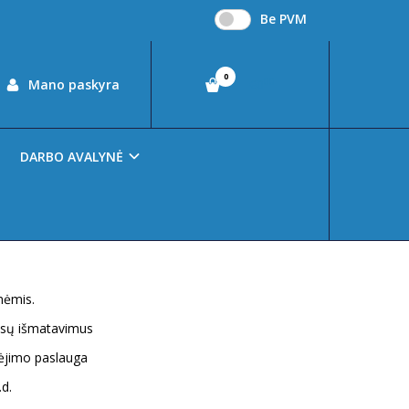
Be PVM
0
00
Mano paskyra
€0
DARBO AVALYNĖ
nėmis.
ūsų išmatavimus
nėjimo paslauga
.d.