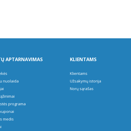
TŲ APTARNAVIMAS
KLIENTAMS
ekės
Klientams
u nuolaida
Užsakymų istorija
ai
Norų sąrašas
rąžinimai
ystės programa
kuponai
s medis
i