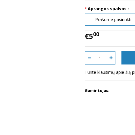
Aprangos spalvos :
00
€5
Turite klausimų apie šią 
Gamintojas: