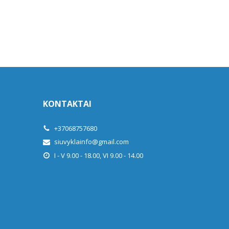
KONTAKTAI
+37068757680
siuvyklainfo@gmail.com
I - V 9.00 - 18.00, VI 9.00 - 14.00