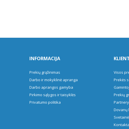
INFORMACIJA
KLIEN
Prekių grąžinimas
Visos pr
Darbo ir mokyklinė apranga
Prekės s
Darbo aprangos gamyba
Gamintoj
Pirkimo sąlygos ir taisyklės
Prekių g
Privatumo politika
Partner
Dovanų 
Svetainė
Kontakta