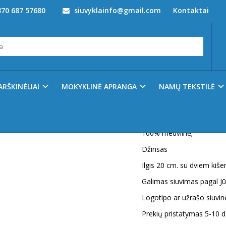
70 687 57680
siuvyklainfo@gmail.com
Kontaktai
ijuostė
Prekės kodas:
3006
Ų SĄRAŠĄ
ARŠKINĖLIAI
MOKYKLINĖ APRANGA
NAMŲ TEKSTILĖ
Turimas kiekis:
120
Medžiagos sudėtis:
100% medvilnė;
Džinsas
Ilgis 20 cm. su dviem kiše
Galimas siuvimas pagal J
Logotipo ar užrašo siuvi
Prekių pristatymas 5-10 d