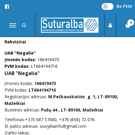
Be PVM
SUSISIEKITE SU MUMIS
Pagrindinis
Susisiekite su mumis
0
Navigacija
Rekvizitai
UAB "Negalia"
Įmonės kodas:
166419473
PVM kodas:
LT664194716
UAB "Negalia"
Įmonės kodas:
166419473
PVM kodas:
LT664194716
Registracijos adresas:
M.Pečkauskaitės g. 1, LT-89100,
Mažeikiai
Buveinės adresas:
Pušų 44 , LT-89100, Mažeikiai
Telefonas:+370 687 57680,
+370 (656) 72 076
El. pašto adresas: siuvyklainfo@gmail.com
Darbo laikas: